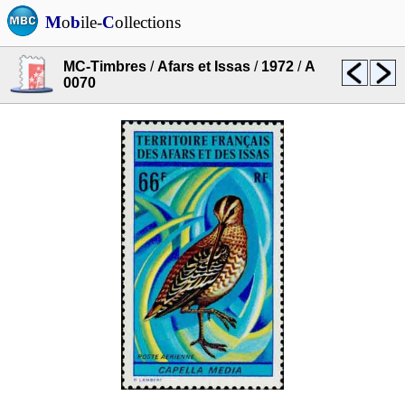
M
o
b
ile-
C
ollections
MC-Timbres
/
Afars et Issas
/
1972
/
A
0070