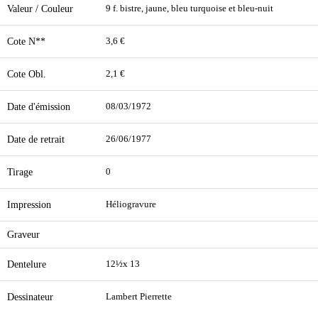
Valeur / Couleur
9 f. bistre, jaune, bleu turquoise et bleu-nuit
Cote N**
3,6 €
Cote Obl.
2,1 €
Date d'émission
08/03/1972
Date de retrait
26/06/1977
Tirage
0
Impression
Héliogravure
Graveur
Dentelure
12½x 13
Dessinateur
Lambert Pierrette