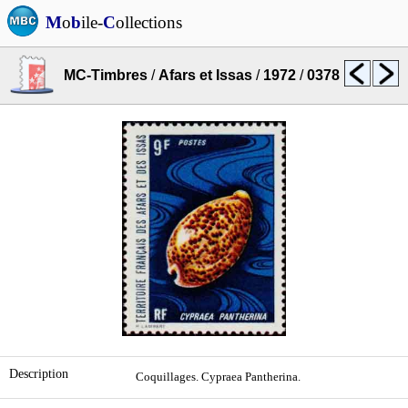
M
o
b
ile-
C
ollections
MC-Timbres
/
Afars et Issas
/
1972
/
0378
Description
Coquillages. Cypraea Pantherina.