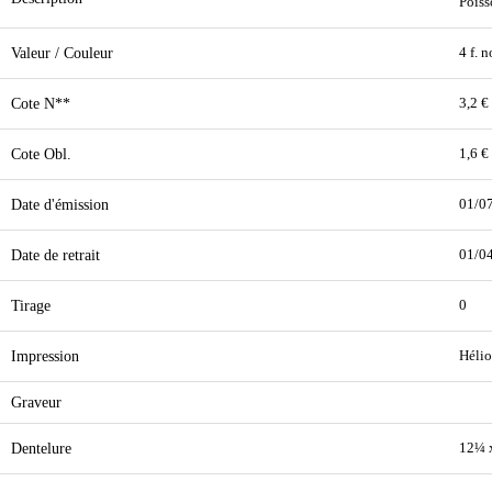
Poiss
Valeur / Couleur
4 f. n
Cote N**
3,2 €
Cote Obl.
1,6 €
Date d'émission
01/0
Date de retrait
01/0
Tirage
0
Impression
Hélio
Graveur
Dentelure
12¼ 