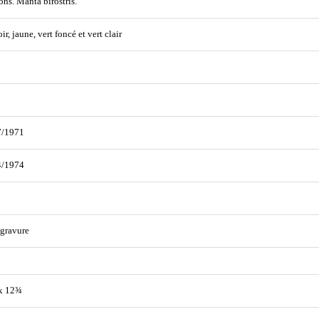
ons. Manta birostris.
oir, jaune, vert foncé et vert clair
7/1971
4/1974
gravure
x 12¾