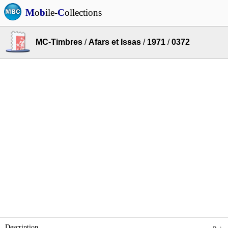
M
o
b
ile-
C
ollections
MC-Timbres
/
Afars et Issas
/
1971
/
0372
Description