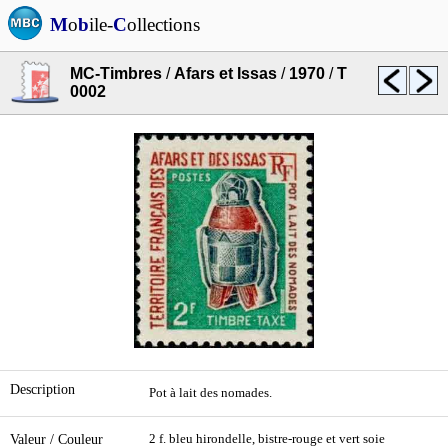
M
o
b
ile-
C
ollections
MC-Timbres
/
Afars et Issas
/
1970
/
T
0002
Description
Pot à lait des nomades.
Valeur / Couleur
2 f. bleu hirondelle, bistre-rouge et vert soie