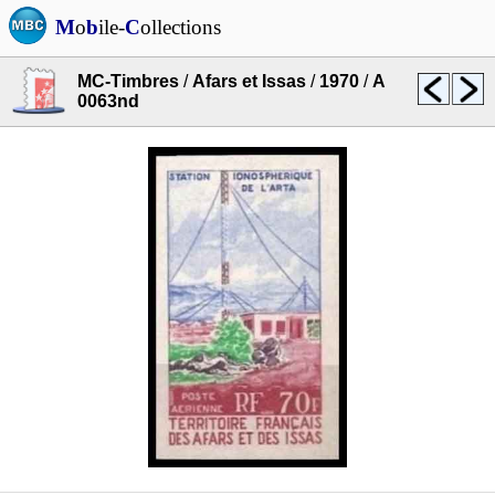
M
o
b
ile-
C
ollections
MC-Timbres
/
Afars et Issas
/
1970
/
A
0063nd