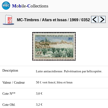
M
o
b
ile-
C
ollections
MC-Timbres
/
Afars et Issas
/
1969
/
0352
Description
Lutte antiacridienne. Pulvérisation par hélicoptère.
Valeur / Couleur
50 f. vert foncé, bleu et brun
Cote N**
3,6 €
Cote Obl.
3,2 €