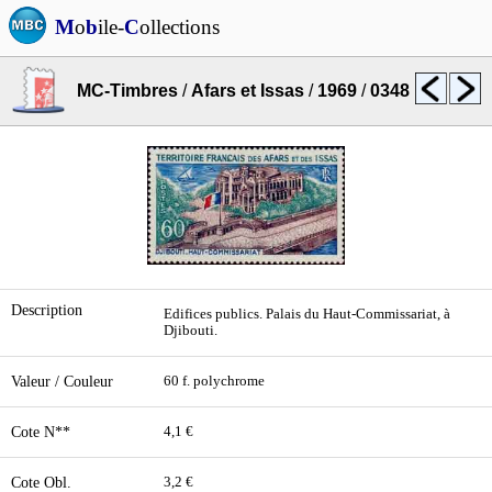
M
o
b
ile-
C
ollections
MC-Timbres
/
Afars et Issas
/
1969
/
0348
Description
Edifices publics. Palais du Haut-Commissariat, à
Djibouti.
Valeur / Couleur
60 f. polychrome
Cote N**
4,1 €
Cote Obl.
3,2 €