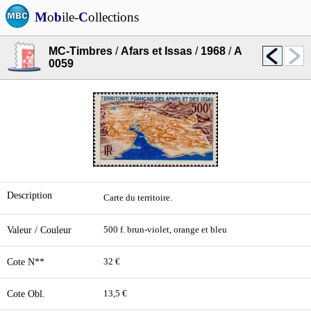
M
o
b
ile-
C
ollections
MC-Timbres
/
Afars et Issas
/
1968
/
A
0059
Description
Carte du territoire.
Valeur / Couleur
500 f. brun-violet, orange et bleu
Cote N**
32 €
Cote Obl.
13,5 €