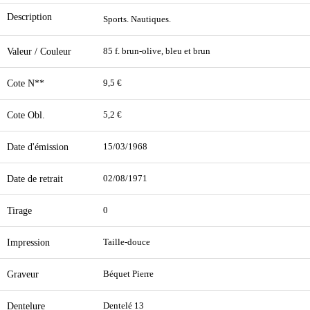
Description
Sports. Nautiques.
Valeur / Couleur
85 f. brun-olive, bleu et brun
Cote N**
9,5 €
Cote Obl.
5,2 €
Date d'émission
15/03/1968
Date de retrait
02/08/1971
Tirage
0
Impression
Taille-douce
Graveur
Béquet Pierre
Dentelure
Dentelé 13