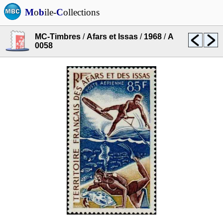
M
o
b
ile-
C
ollections
MC-Timbres
/
Afars et Issas
/
1968
/
A
0058