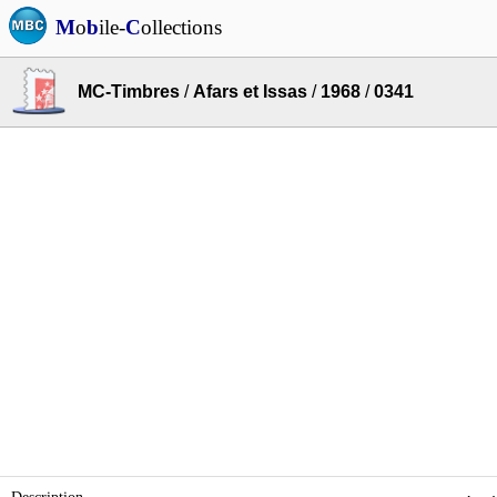
M
o
b
ile-
C
ollections
MC-Timbres
/
Afars et Issas
/
1968
/
0341