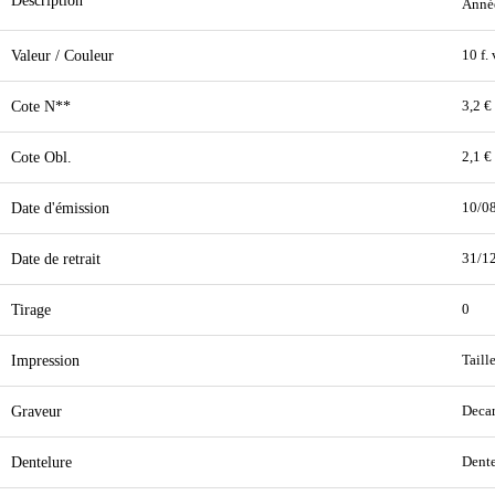
Description
Année
Valeur / Couleur
10 f.
Cote N**
3,2 €
Cote Obl.
2,1 €
Date d'émission
10/0
Date de retrait
31/1
Tirage
0
Impression
Taill
Graveur
Decar
Dentelure
Dente