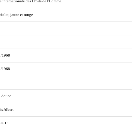
 internationale des Droits de l'Homme.
 violet, jaune et rouge
8/1968
2/1968
e-douce
is Albert
lé 13