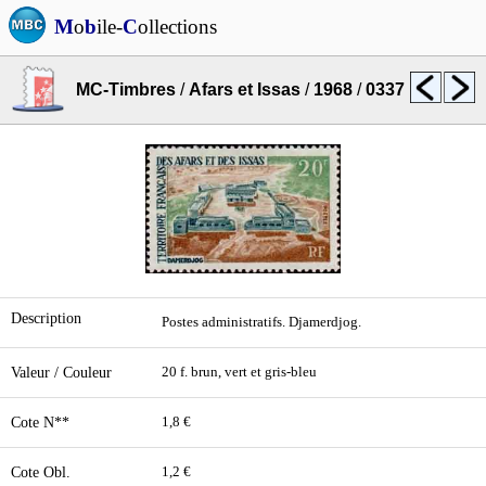
M
o
b
ile-
C
ollections
MC-Timbres
/
Afars et Issas
/
1968
/
0337
Description
Postes administratifs. Djamerdjog.
Valeur / Couleur
20 f. brun, vert et gris-bleu
Cote N**
1,8 €
Cote Obl.
1,2 €