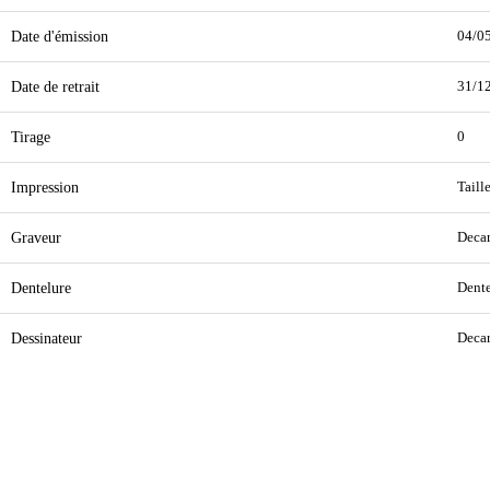
Date d'émission
04/0
Date de retrait
31/1
Tirage
0
Impression
Taill
Graveur
Decar
Dentelure
Dente
Dessinateur
Decar