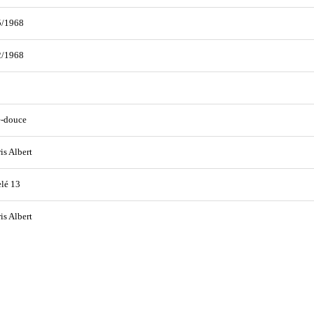
5/1968
2/1968
e-douce
is Albert
lé 13
is Albert