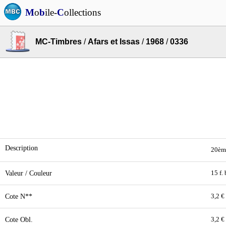
M
o
b
ile-
C
ollections
MC-Timbres
/
Afars et Issas
/
1968
/
0336
Description
20ème
Valeur / Couleur
15 f.
Cote N**
3,2 €
Cote Obl.
3,2 €