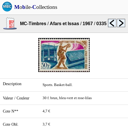
M
o
b
ile-
C
ollections
MC-Timbres
/
Afars et Issas
/
1967
/
0335
Description
Sports. Basket-ball.
Valeur / Couleur
30 f. brun, bleu-vert et rose-lilas
Cote N**
4,7 €
Cote Obl.
3,7 €