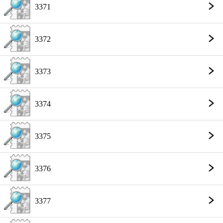
3371
3372
3373
3374
3375
3376
3377