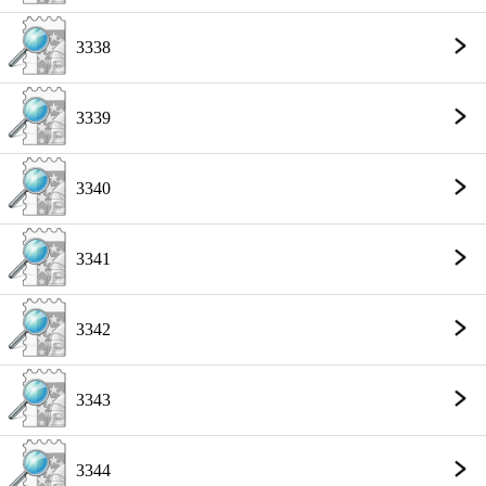
3338
3339
3340
3341
3342
3343
3344