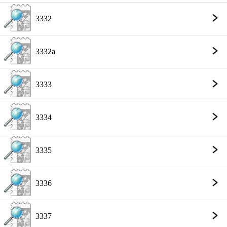
3332
3332a
3333
3334
3335
3336
3337