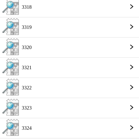
3318
3319
3320
3321
3322
3323
3324