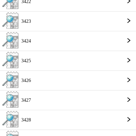
3422
3423
3424
3425
3426
3427
3428