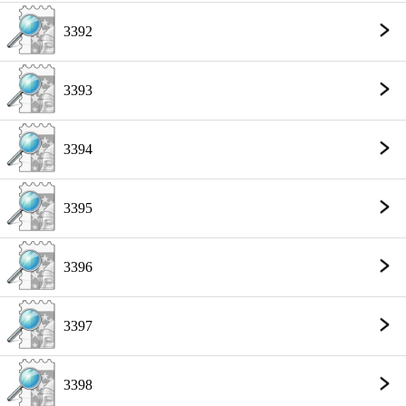
3392
3393
3394
3395
3396
3397
3398