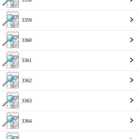
3359
3360
3361
3362
3363
3364