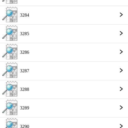
3284
3285
3286
3287
3288
3289
3290