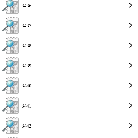
3436
3437
3438
3439
3440
3441
3442