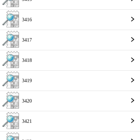
3416
3417
3418
3419
3420
3421