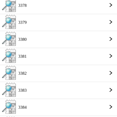
3378
3379
3380
3381
3382
3383
3384