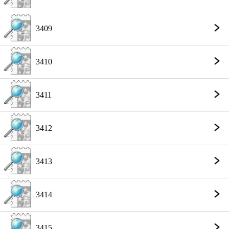
3409
3410
3411
3412
3413
3414
3415