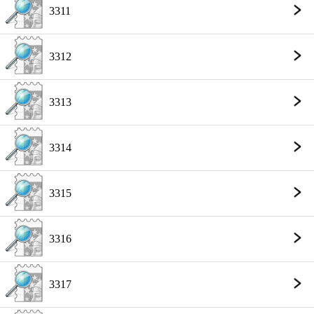
3311
3312
3313
3314
3315
3316
3317