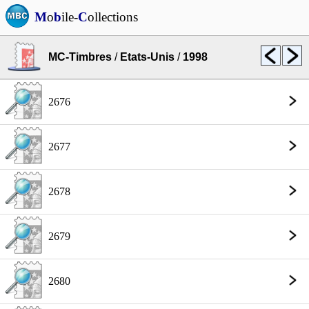
M
o
b
ile-
C
ollections
MC-Timbres
/
Etats-Unis
/
1998
2676
2677
2678
2679
2680