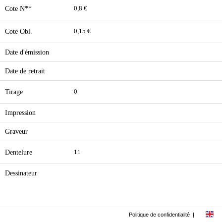
Cote N**
0,8 €
Cote Obl.
0,15 €
Date d'émission
Date de retrait
Tirage
0
Impression
Graveur
Dentelure
11
Dessinateur
Politique de confidentialité
|