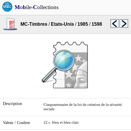
M
o
b
ile-
C
ollections
MC-Timbres
/
Etats-Unis
/
1985
/
1598
Description
Cinquantenaire de la loi de création de la sécurité
sociale
Valeur / Couleur
22 c. bleu et bleu clair