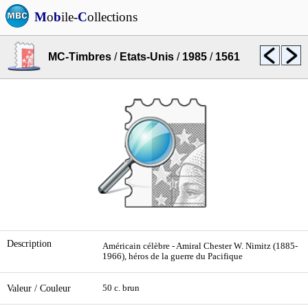
M
o
b
ile-
C
ollections
MC-Timbres
/
Etats-Unis
/
1985
/
1561
Description
Américain célèbre - Amiral Chester W. Nimitz (1885-
1966), héros de la guerre du Pacifique
Valeur / Couleur
50 c. brun