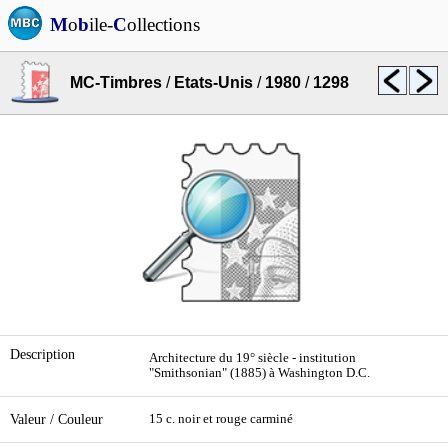
M
o
b
ile-
C
ollections
MC-Timbres
/
Etats-Unis
/
1980
/
1298
Description
Architecture du 19° siècle - institution
"Smithsonian" (1885) à Washington D.C.
Valeur / Couleur
15 c. noir et rouge carminé