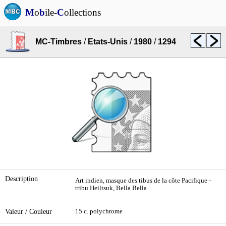
M
o
b
ile-
C
ollections
MC-Timbres
/
Etats-Unis
/
1980
/
1294
Description
Art indien, masque des tibus de la côte Pacifique -
tribu Heiltsuk, Bella Bella
Valeur / Couleur
15 c. polychrome