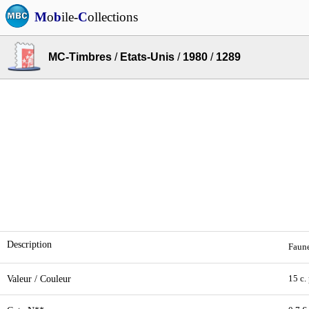
M
o
b
ile-
C
ollections
MC-Timbres
/
Etats-Unis
/
1980
/
1289
Description
Faune
Valeur / Couleur
15 c.