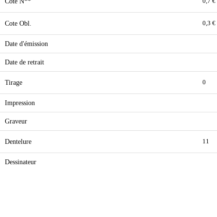
Cote N**
0,7 €
Cote Obl.
0,3 €
Date d'émission
Date de retrait
Tirage
0
Impression
Graveur
Dentelure
11
Dessinateur