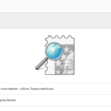
 sous-marine - calices, Samoa américain
 polychrome