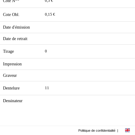
Cote N**
0,5 €
Cote Obl.
0,15 €
Date d'émission
Date de retrait
Tirage
0
Impression
Graveur
Dentelure
11
Dessinateur
Politique de confidentialité
|