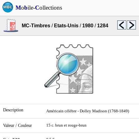
M
o
b
ile-
C
ollections
MC-Timbres
/
Etats-Unis
/
1980
/
1284
Description
Américain célèbre - Dolley Madison (1768-1849)
Valeur / Couleur
15 c. brun et rouge-brun