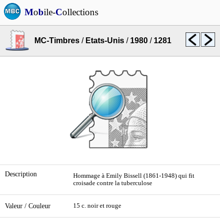
M
o
b
ile-
C
ollections
MC-Timbres
/
Etats-Unis
/
1980
/
1281
Description
Hommage à Emily Bissell (1861-1948) qui fit
croisade contre la tuberculose
Valeur / Couleur
15 c. noir et rouge