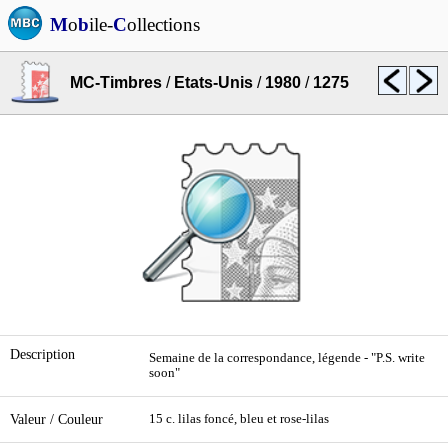
M
o
b
ile-
C
ollections
MC-Timbres
/
Etats-Unis
/
1980
/
1275
Description
Semaine de la correspondance, légende - "P.S. write
soon"
Valeur / Couleur
15 c. lilas foncé, bleu et rose-lilas