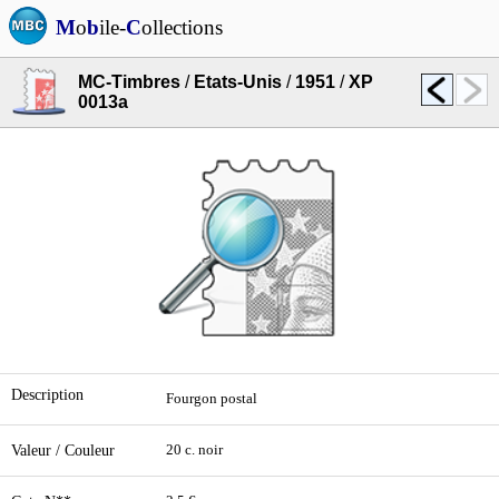
M
o
b
ile-
C
ollections
MC-Timbres
/
Etats-Unis
/
1951
/
XP
0013a
Description
Fourgon postal
Valeur / Couleur
20 c. noir