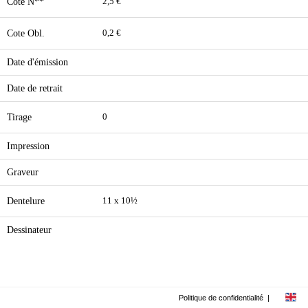
Cote N**
2,5 €
Cote Obl.
0,2 €
Date d'émission
Date de retrait
Tirage
0
Impression
Graveur
Dentelure
11 x 10½
Dessinateur
Politique de confidentialité
|