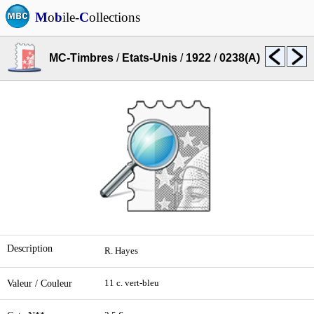
M
o
b
ile-
C
ollections
MC-Timbres
/
Etats-Unis
/
1922
/
0238(A)
Description
R. Hayes
Valeur / Couleur
11 c. vert-bleu