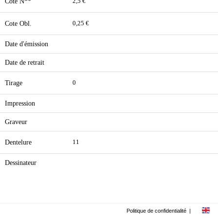
Cote N**
2,5 €
Cote Obl.
0,25 €
Date d'émission
Date de retrait
Tirage
0
Impression
Graveur
Dentelure
11
Dessinateur
Politique de confidentialité
|