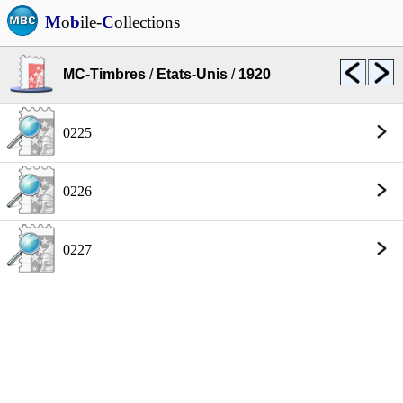
M
o
b
ile-
C
ollections
MC-Timbres
/
Etats-Unis
/
1920
0225
0226
0227