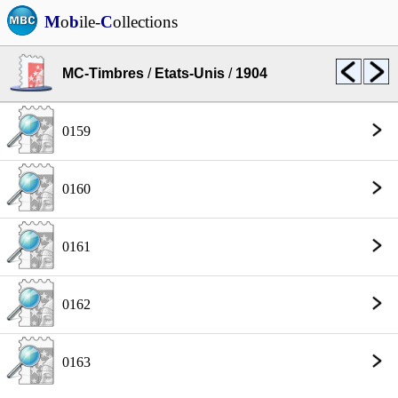
M
o
b
ile-
C
ollections
MC-Timbres
/
Etats-Unis
/
1904
0159
0160
0161
0162
0163