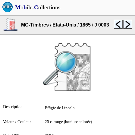
M
o
b
ile-
C
ollections
MC-Timbres
/
Etats-Unis
/
1865
/
J 0003
Description
Effigie de Lincoln
Valeur / Couleur
25 c. rouge (bordure colorée)