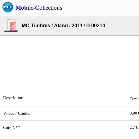
M
o
b
ile-
C
ollections
MC-Timbres
/
Aland
/
2011
/
D 0021d
Description
Timbr
Valeur / Couleur
0,90 
Cote N**
2,7 €