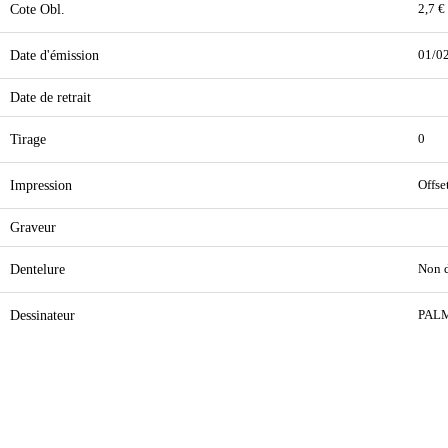
Cote Obl.
2,7 €
Date d'émission
01/0
Date de retrait
Tirage
0
Impression
Offse
Graveur
Dentelure
Non d
Dessinateur
PAL