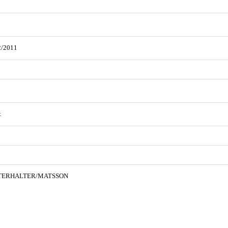
2/2011
t
TERHALTER/MATSSON