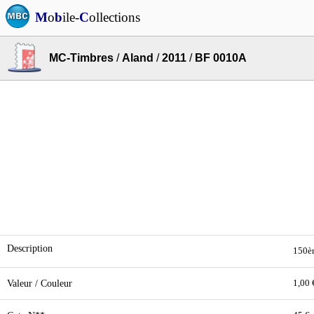
M
o
b
ile-
C
ollections
MC-Timbres
/
Aland
/
2011
/
BF 0010A
Description
150èm
Valeur / Couleur
1,00 