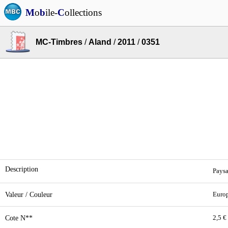
M
o
b
ile-
C
ollections
MC-Timbres
/
Aland
/
2011
/
0351
Description
Paysa
Valeur / Couleur
Europ
Cote N**
2,5 €