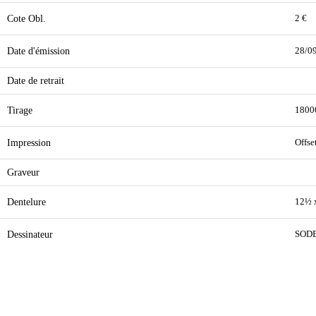
Cote Obl.
2 €
Date d'émission
28/0
Date de retrait
Tirage
1800
Impression
Offse
Graveur
Dentelure
12½ 
Dessinateur
SOD