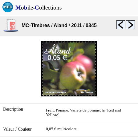
M
o
b
ile-
C
ollections
MC-Timbres
/
Aland
/
2011
/
0345
Description
Fruit. Pomme. Variété de pomme, la "Red and
Yellow".
Valeur / Couleur
0,05 € multicolore