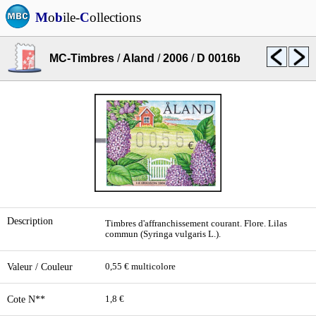
M
o
b
ile-
C
ollections
MC-Timbres
/
Aland
/
2006
/
D 0016b
Description
Timbres d'affranchissement courant. Flore. Lilas
commun (Syringa vulgaris L.).
Valeur / Couleur
0,55 € multicolore
Cote N**
1,8 €