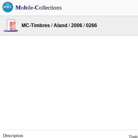
M
o
b
ile-
C
ollections
MC-Timbres
/
Aland
/
2006
/
0266
Description
Timbr