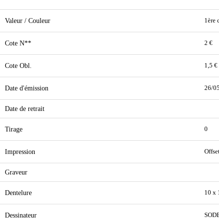
Valeur / Couleur
1ère 
Cote N**
2 €
Cote Obl.
1,5 €
Date d'émission
26/0
Date de retrait
Tirage
0
Impression
Offse
Graveur
Dentelure
10 x 
Dessinateur
SOD