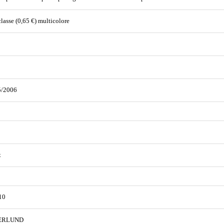
classe (0,65 €) multicolore
5/2006
t
10
ERLUND