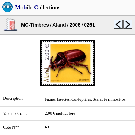
M
o
b
ile-
C
ollections
MC-Timbres
/
Aland
/
2006
/
0261
Description
Faune. Insectes. Coléoptères. Scarabée rhinocéros.
Valeur / Couleur
2,00 € multicolore
Cote N**
6 €