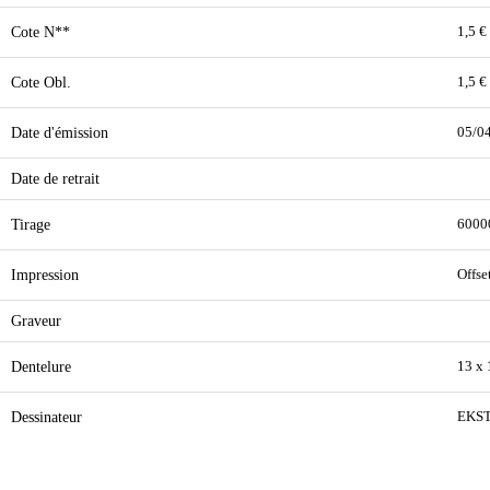
Cote N**
1,5 €
Cote Obl.
1,5 €
Date d'émission
05/0
Date de retrait
Tirage
6000
Impression
Offse
Graveur
Dentelure
13 x
Dessinateur
EKS