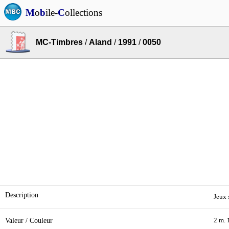
M
o
b
ile-
C
ollections
MC-Timbres
/
Aland
/
1991
/
0050
Description
Jeux 
Valeur / Couleur
2 m. 