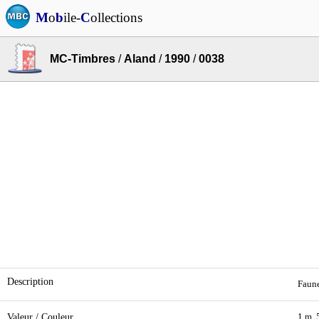
M
o
b
ile-
C
ollections
MC-Timbres
/
Aland
/
1990
/
0038
Description
Faune
Valeur / Couleur
1 m. 