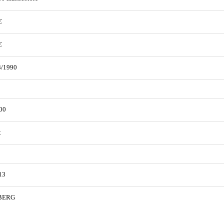
€
€
3/1990
00
t
13
BERG