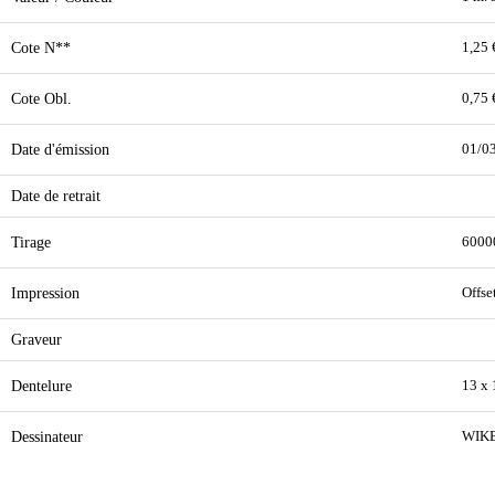
Cote N**
1,25 
Cote Obl.
0,75 
Date d'émission
01/0
Date de retrait
Tirage
6000
Impression
Offse
Graveur
Dentelure
13 x 
Dessinateur
WIK