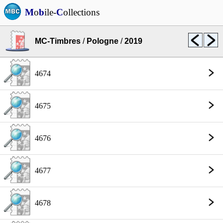
M
o
b
ile-
C
ollections
MC-Timbres
/
Pologne
/
2019
4674
4675
4676
4677
4678