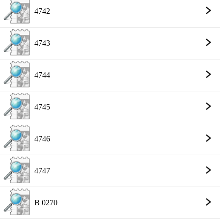
4742
4743
4744
4745
4746
4747
B 0270