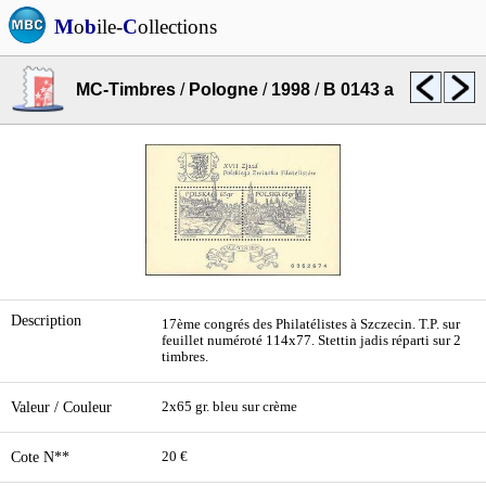
M
o
b
ile-
C
ollections
MC-Timbres
/
Pologne
/
1998
/
B 0143 a
Description
17ème congrés des Philatélistes à Szczecin. T.P. sur
feuillet numéroté 114x77. Stettin jadis réparti sur 2
timbres.
Valeur / Couleur
2x65 gr. bleu sur crème
Cote N**
20 €