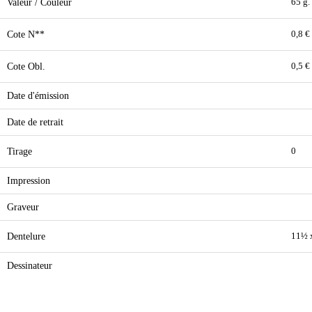
Valeur / Couleur
65 g.
Cote N**
0,8 €
Cote Obl.
0,5 €
Date d'émission
Date de retrait
Tirage
0
Impression
Graveur
Dentelure
11½ 
Dessinateur