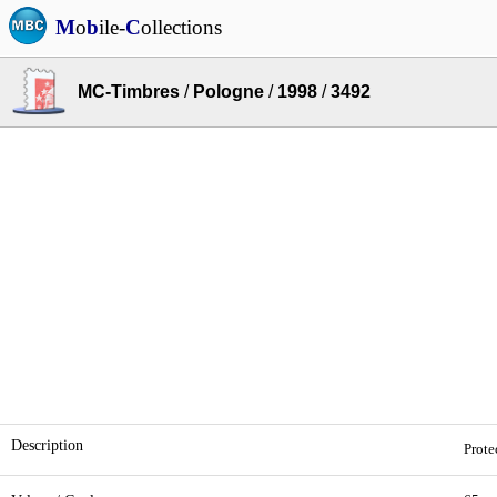
M
o
b
ile-
C
ollections
MC-Timbres
/
Pologne
/
1998
/
3492
Description
Prote