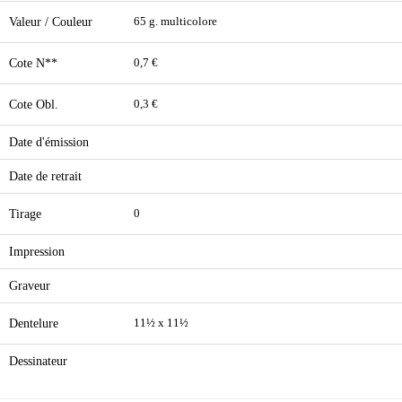
Valeur / Couleur
65 g. multicolore
Cote N**
0,7 €
Cote Obl.
0,3 €
Date d'émission
Date de retrait
Tirage
0
Impression
Graveur
Dentelure
11½ x 11½
Dessinateur