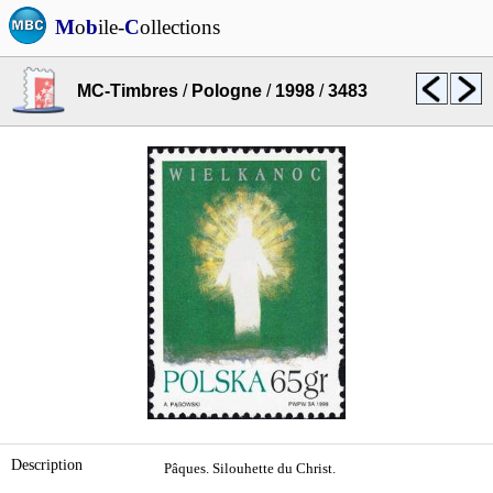
M
o
b
ile-
C
ollections
MC-Timbres
/
Pologne
/
1998
/
3483
Description
Pâques. Silouhette du Christ.