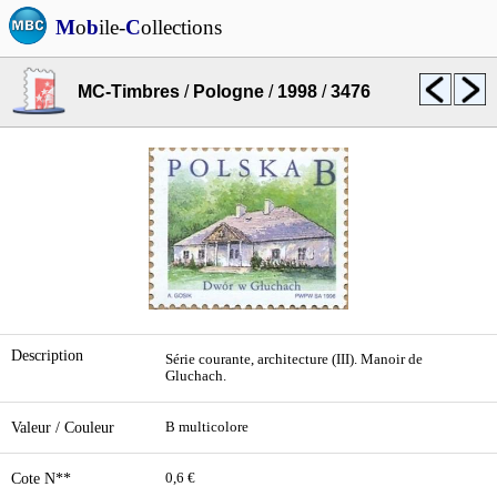
M
o
b
ile-
C
ollections
MC-Timbres
/
Pologne
/
1998
/
3476
Description
Série courante, architecture (III). Manoir de
Gluchach.
Valeur / Couleur
B multicolore
Cote N**
0,6 €