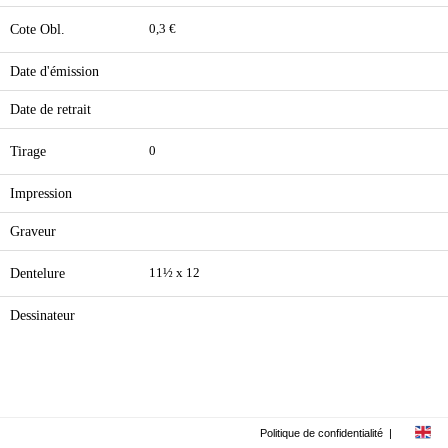
Cote Obl.
0,3 €
Date d'émission
Date de retrait
Tirage
0
Impression
Graveur
Dentelure
11½ x 12
Dessinateur
Politique de confidentialité
|