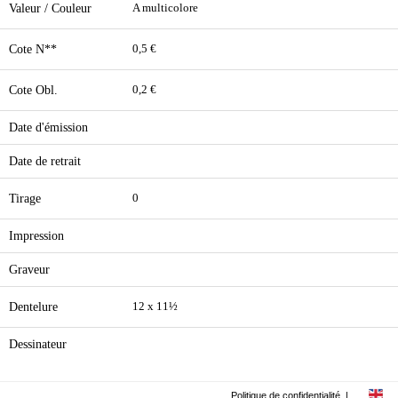
Valeur / Couleur
A multicolore
Cote N**
0,5 €
Cote Obl.
0,2 €
Date d'émission
Date de retrait
Tirage
0
Impression
Graveur
Dentelure
12 x 11½
Dessinateur
Politique de confidentialité
|