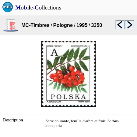
M
o
b
ile-
C
ollections
MC-Timbres
/
Pologne
/
1995
/
3350
Description
Série courante, feuille d'arbre et fruit. Sorbus
aucuparia