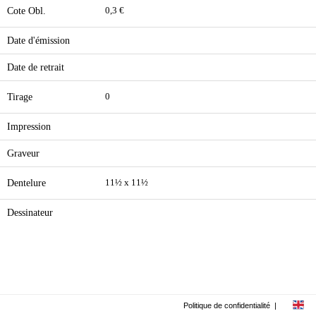
Cote Obl.
0,3 €
Date d'émission
Date de retrait
Tirage
0
Impression
Graveur
Dentelure
11½ x 11½
Dessinateur
Politique de confidentialité
|