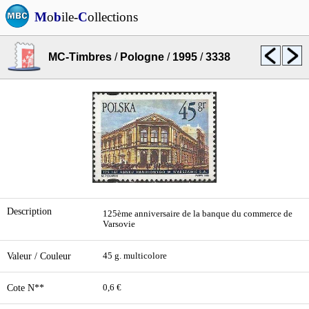
M
o
b
ile-
C
ollections
MC-Timbres
/
Pologne
/
1995
/
3338
Description
125ème anniversaire de la banque du commerce de
Varsovie
Valeur / Couleur
45 g. multicolore
Cote N**
0,6 €