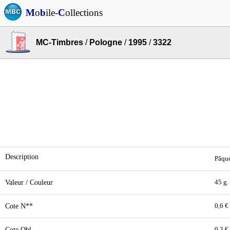
M
o
b
ile-
C
ollections
MC-Timbres
/
Pologne
/
1995
/
3322
Description
Pâque
Valeur / Couleur
45 g.
Cote N**
0,6 €
Cote Obl.
0,3 €