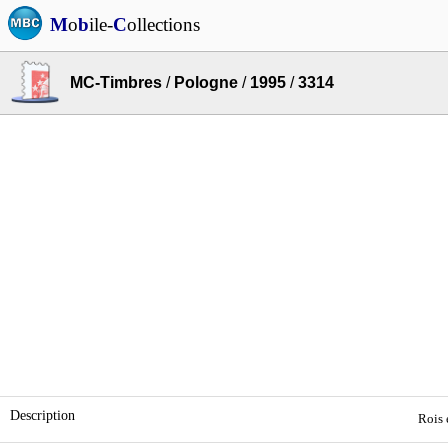
M
o
b
ile-
C
ollections
MC-Timbres
/
Pologne
/
1995
/
3314
Description
Rois 