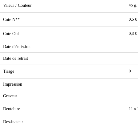
Valeur / Couleur
45 g. 
Cote N**
0,5 €
Cote Obl.
0,3 €
Date d'émission
Date de retrait
Tirage
0
Impression
Graveur
Dentelure
11 x 
Dessinateur