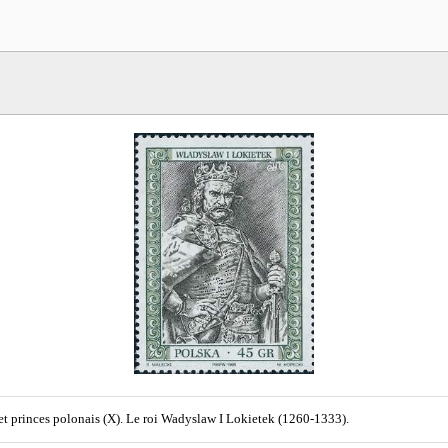
et princes polonais (X). Le roi Wadyslaw I Lokietek (1260-1333).