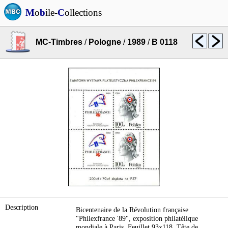
M
o
b
ile-
C
ollections
MC-Timbres
/
Pologne
/
1989
/
B 0118
Description
Bicentenaire de la Révolution française
"Philexfrance '89", exposition philatélique
mondiale à Paris. Feuillet 93x118. Tête de