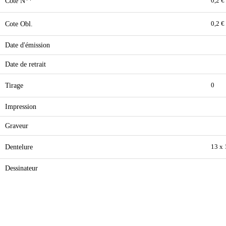
Cote N**
0,2 €
Cote Obl.
0,2 €
Date d'émission
Date de retrait
Tirage
0
Impression
Graveur
Dentelure
13 x 
Dessinateur