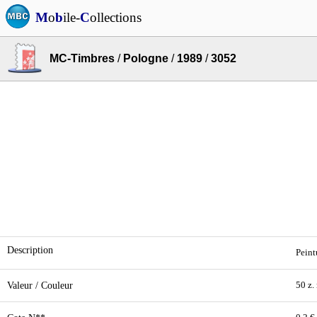
M
o
b
ile-
C
ollections
MC-Timbres
/
Pologne
/
1989
/
3052
Description
Peint
Valeur / Couleur
50 z.