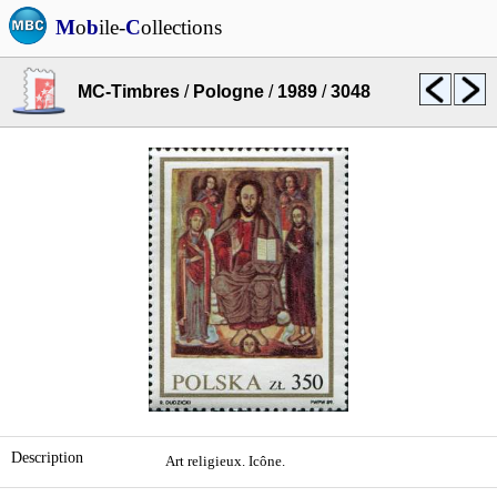
M
o
b
ile-
C
ollections
MC-Timbres
/
Pologne
/
1989
/
3048
Description
Art religieux. Icône.