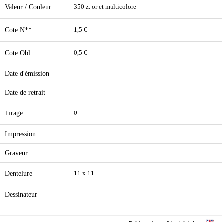
Valeur / Couleur
350 z. or et multicolore
Cote N**
1,5 €
Cote Obl.
0,5 €
Date d'émission
Date de retrait
Tirage
0
Impression
Graveur
Dentelure
11 x 11
Dessinateur