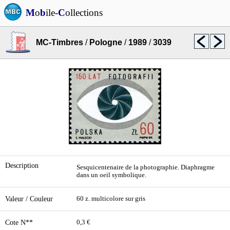
M
o
b
ile-
C
ollections
MC-Timbres
/
Pologne
/
1989
/
3039
Description
Sesquicentenaire de la photographie. Diaphragme
dans un oeil symbolique.
Valeur / Couleur
60 z. multicolore sur gris
Cote N**
0,3 €