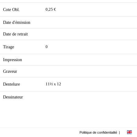
Cote Obl.
0,25 €
Date d'émission
Date de retrait
Tirage
0
Impression
Graveur
Dentelure
11½ x 12
Dessinateur
Politique de confidentialité
|